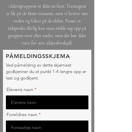
Aldersgruppene er ikke en fasit. Treningene
er lik på de fleste trinnene, men vi krever mer
orden og fokus på de eldste. Passer et
tidspunkt dårlig kan man melde seg opp på
gruppen over eller under, men det bør ikke
være for stor aldersforskjell.
PÅMELDINGSSKJEMA
Ved påmelding av dette skjemaet
godkjenner du at punkt 1-4 lengre opp er
lest og godkjent.
Elevens navn
Foreldres navn