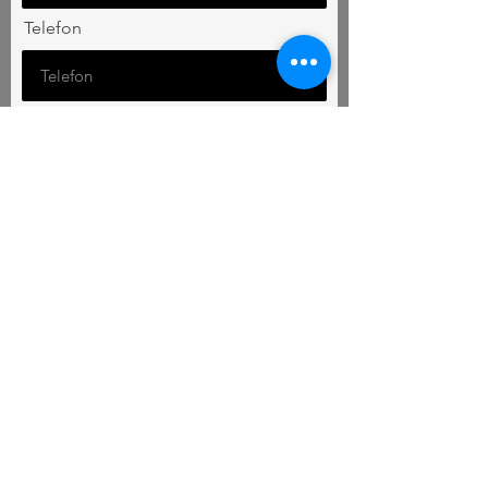
Telefon
E-post
Velg gruppe
*
Gruppe SVART 7-8 år (tirsdag 17.00-
18.00) - 2 plasser ledig
Parkour RØD 10-11 (onsdag 17.30-
18-30) - 2 plasser ledig
Parkour ROSA 13+ år - (man 18.00-
19.00) - 1 plass ledig
Jeg er usikker hva som passer
Kan vi bruke bilder/video som blir tatt på
trening til Bodø Parkours nettsted og