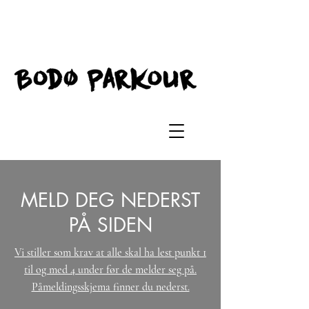
MELD DEG NEDERST
PÅ SIDEN
Vi stiller som krav at alle skal ha lest punkt 1
til og med 4 under før de melder seg på.
Påmeldingsskjema finner du nederst.