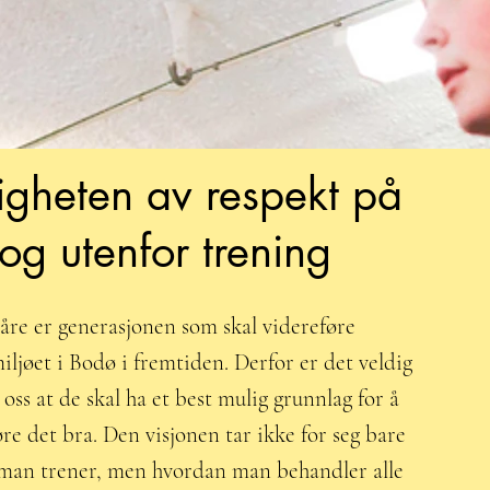
tigheten av respekt på
og utenfor trening
åre er generasjonen som skal videreføre
ljøet i Bodø i fremtiden. Derfor er det veldig
r oss at de skal ha et best mulig grunnlag for å
re det bra. Den visjonen tar ikke for seg bare
man trener, men hvordan man behandler alle