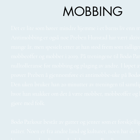
MOBBING
Det er lite som hører mindre hjemme i et barns liv enn 
Antimobbing er også noe Preben Hunstad har vært aktiv
mange år, men spesielt etter at han stod frem som tidlige
mobbeoffer og mobber i 2019. På treningene til Bodø Par
nulltolleranse for mobbing og plaging av andre. I løpet a
prøver Preben å gjennomføre ei antimobbe-uke på Bodø
Den uken bruker han 20 minutter av treningen til samtli
hvor han snakker om det å være mobber, mobbeoffer og 
gjøre med folk.
Bodø Parkour består av gutter og jenter som er forskjellig
måter. Noen er fra andre land og kulturer, noen har det 