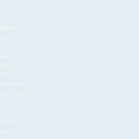
mobbing.
 mot i
re
kour har vi
v året
 Parkour.
ge grupper,
hva det kan
e på alle
tungt