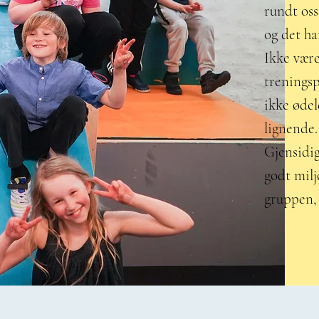
rundt oss
og det ha
Ikke være
treningsp
ikke øde
lignende.
Gjensidig
godt milj
gruppen, 