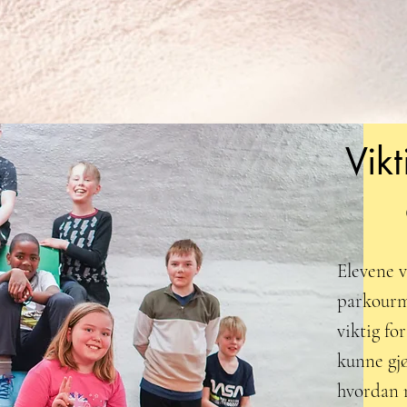
Vik
Elevene v
parkourmi
viktig fo
kunne gjø
hvordan 