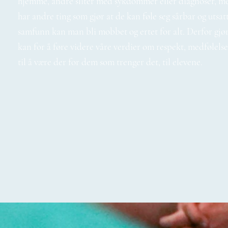
hjemme, andre sliter med sykdommer eller diagnoser, m
har andre ting som gjør at de kan føle seg sårbar og utsatt
samfunn kan man bli mobbet og ertet for alt. Derfor gjør 
kan for å føre videre våre verdier om respekt, medfølelse,
til å være der for dem som trenger det, til elevene.