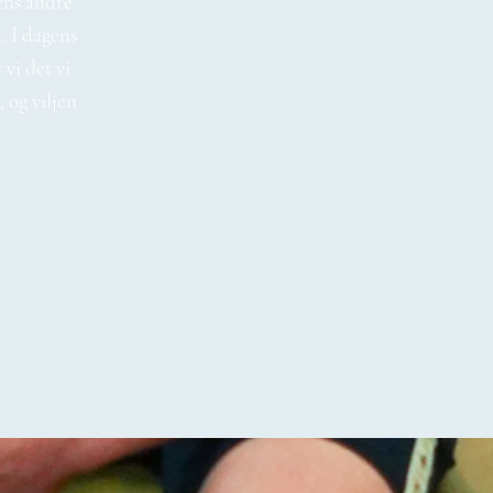
ens andre
. I dagens
vi det vi
 og viljen